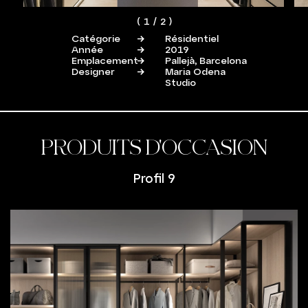
(
1
/
2
)
Catégorie
Résidentiel
Année
2019
Emplacement
Pallejà, Barcelona
Designer
Maria Odena
Studio
PRODUITS D'OCCASION
Profil 9