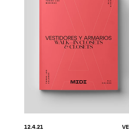
12.4.21
VE