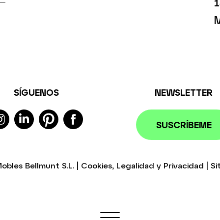
1
M
SÍGUENOS
NEWSLETTER
SUSCRÍBEME
obles Bellmunt S.L.
|
Cookies
,
Legalidad
y
Privacidad
|
Si