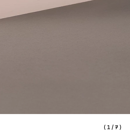
(
1
/
7
)