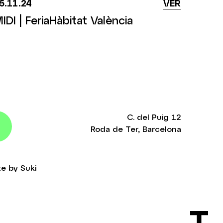
5.11.24
VER
IDI | FeriaHàbitat València
C. del Puig 12
Roda de Ter, Barcelona
te by
Suki