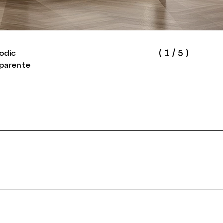
(
1
/
5
)
odic
sparente