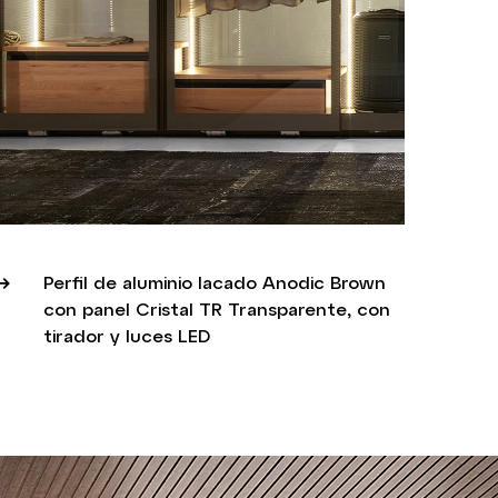
Perfil de aluminio lacado Anodic Brown
con panel Cristal TR Transparente, con
tirador y luces LED