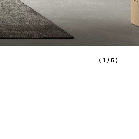
(
1
/
5
)