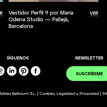
Vestidor Perfil 9 por Maria
R
VER
Odena Studio — Pallejà,
Barcelona
SÍGUENOS
NEWSLETTER
SUSCRÍBEME
obles Bellmunt S.L.
|
Cookies
,
Legalidad
y
Privacidad
|
Si