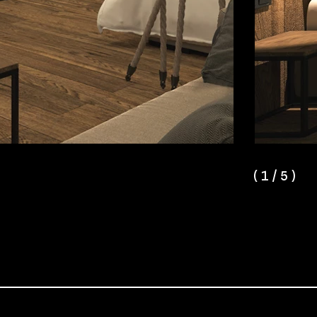
(
1
/
5
)