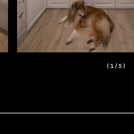
(
1
/
5
)