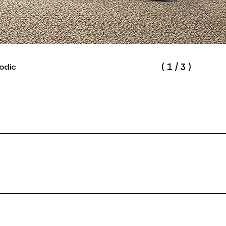
(
1
/
3
)
odic